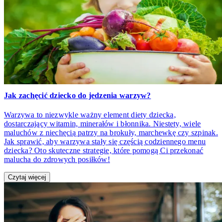
Jak zachęcić dziecko do jedzenia warzyw?
Warzywa to niezwykle ważny element diety dziecka,
dostarczający witamin, minerałów i błonnika. Niestety, wiele
maluchów z niechęcią patrzy na brokuły, marchewkę czy szpinak.
Jak sprawić, aby warzywa stały się częścią codziennego menu
dziecka? Oto skuteczne strategie, które pomogą Ci przekonać
malucha do zdrowych posiłków!
Czytaj więcej