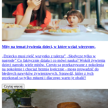
Mity na temat żywienia dzieci, w które wciąż wierzymy.
„Dziecko musi zjeść wszystko z talerza” „Słodycze tylko w
nagrodę” Co faktycznie działa i co mówi nauka? Wokół żywienia
dzieci narosło wiele mitów. Często są przekazywane z pokolenia
na pokolenie i chociaż brzmią logicznie - mogą prowadzić do
błędnych nawyków żywieniowych. Sprawdź, które z tych
przekonań są tylko mitami i dlaczego warto je obalić!
Czytaj więcej