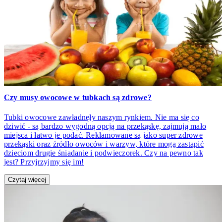
Czy musy owocowe w tubkach są zdrowe?
Tubki owocowe zawładnęły naszym rynkiem. Nie ma się co
dziwić - są bardzo wygodną opcją na przekąskę, zajmują mało
miejsca i łatwo je podać. Reklamowane są jako super zdrowe
przekąski oraz źródło owoców i warzyw, które mogą zastąpić
dzieciom drugie śniadanie i podwieczorek. Czy na pewno tak
jest? Przyjrzyjmy się im!
Czytaj więcej