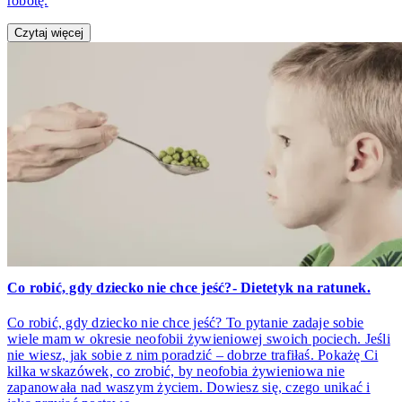
robotę.
Czytaj więcej
Co robić, gdy dziecko nie chce jeść?- Dietetyk na ratunek.
Co robić, gdy dziecko nie chce jeść? To pytanie zadaje sobie
wiele mam w okresie neofobii żywieniowej swoich pociech. Jeśli
nie wiesz, jak sobie z nim poradzić – dobrze trafiłaś. Pokażę Ci
kilka wskazówek, co zrobić, by neofobia żywieniowa nie
zapanowała nad waszym życiem. Dowiesz się, czego unikać i