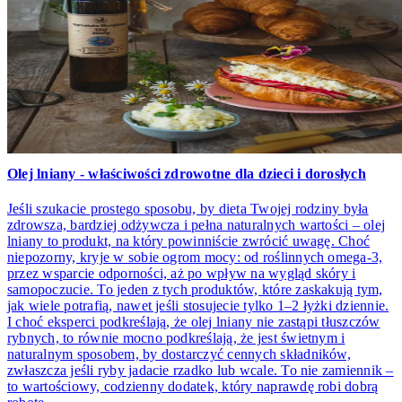
Olej lniany - właściwości zdrowotne dla dzieci i dorosłych
Jeśli szukacie prostego sposobu, by dieta Twojej rodziny była
zdrowsza, bardziej odżywcza i pełna naturalnych wartości – olej
lniany to produkt, na który powinniście zwrócić uwagę. Choć
niepozorny, kryje w sobie ogrom mocy: od roślinnych omega‑3,
przez wsparcie odporności, aż po wpływ na wygląd skóry i
samopoczucie. To jeden z tych produktów, które zaskakują tym,
jak wiele potrafią, nawet jeśli stosujecie tylko 1–2 łyżki dziennie.
I choć eksperci podkreślają, że olej lniany nie zastąpi tłuszczów
rybnych, to równie mocno podkreślają, że jest świetnym i
naturalnym sposobem, by dostarczyć cennych składników,
zwłaszcza jeśli ryby jadacie rzadko lub wcale. To nie zamiennik –
to wartościowy, codzienny dodatek, który naprawdę robi dobrą