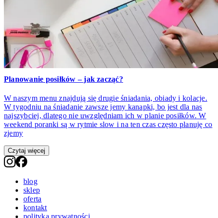
Planowanie posiłków – jak zacząć?
W naszym menu znajdują się drugie śniadania, obiady i kolacje.
W tygodniu na śniadanie zawsze jemy kanapki, bo jest dla nas
najszybciej, dlatego nie uwzględniam ich w planie posiłków. W
weekend poranki są w rytmie slow i na ten czas często planuję co
zjemy
Czytaj więcej
blog
sklep
oferta
kontakt
polityka prywatności