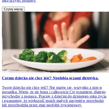
jaką przyjąć postawę.
Czytaj więcej
Czemu dziecko nie chce jeść? Neofobia oczami dietetyka.
Twoje dziecko nie chce jeść? Nie martw się, wszystko z nim w
porządku. Wiem, że się boisz i całkowicie Cię rozumiem, dlatego
przychodzę z pomocą. Pracuję z dziećmi do dzisiątego roku życia
i gwarantuję, że większość moich małych pacjentów przechodzi
lub przechodziła przez etap neofobii żywieniowej.