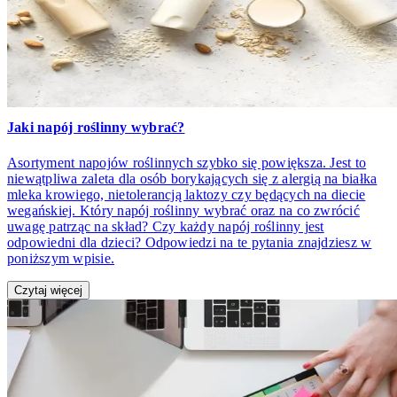
Jaki napój roślinny wybrać?
Asortyment napojów roślinnych szybko się powiększa. Jest to
niewątpliwa zaleta dla osób borykających się z alergią na białka
mleka krowiego, nietolerancją laktozy czy będących na diecie
wegańskiej. Który napój roślinny wybrać oraz na co zwrócić
uwagę patrząc na skład? Czy każdy napój roślinny jest
odpowiedni dla dzieci? Odpowiedzi na te pytania znajdziesz w
poniższym wpisie.
Czytaj więcej